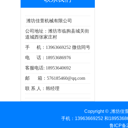
潍坊佳萱机械有限公司
公司地址：潍坊市临朐县城关街
道城西张家庄村
手 机：13963669252 微信同号
电 话：18953686976
客服电话: 18953640692
邮 箱：
576185460@qq.com
联 系 人：韩经理
Copyright © ,
手机：13963669252 和189536
鲁ICP备2