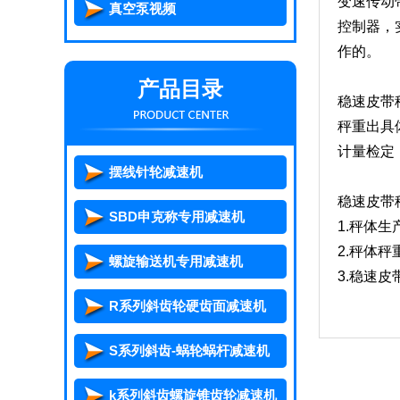
变速传动
真空泵视频
控制器，
作的。
产品目录
稳速皮带
秤重出具
计量检定
摆线针轮减速机
稳速皮带
SBD申克称专用减速机
1.秤体
2.秤体
螺旋输送机专用减速机
3.稳速
R系列斜齿轮硬齿面减速机
S系列斜齿-蜗轮蜗杆减速机
k系列斜齿螺旋锥齿轮减速机