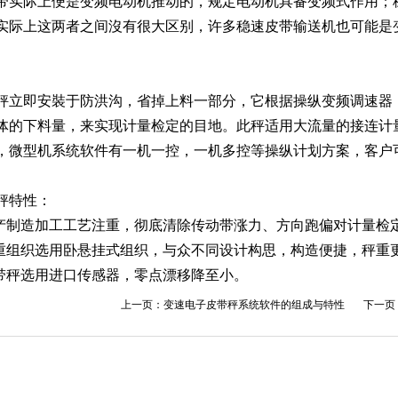
带实际上便是变频电动机推动的，规定电动机具备变频式作用；
实际上这两者之间沒有很大区别，许多稳速皮带输送机也可能是
秤立即安裝于防洪沟，省掉上料一部分，它根据操纵变频调速器
体的下料量，来实现计量检定的目地。此秤适用大流量的接连计
，微型机系统软件有一机一控，一机多控等操纵计划方案，客户
秤特性：
生产制造加工工艺注重，彻底清除传动带涨力、方向跑偏对计量检
秤重组织选用卧悬挂式组织，与众不同设计构思，构造便捷，秤重
皮带秤选用进口传感器，零点漂移降至小。
上一页：
变速电子皮带秤系统软件的组成与特性
下一页