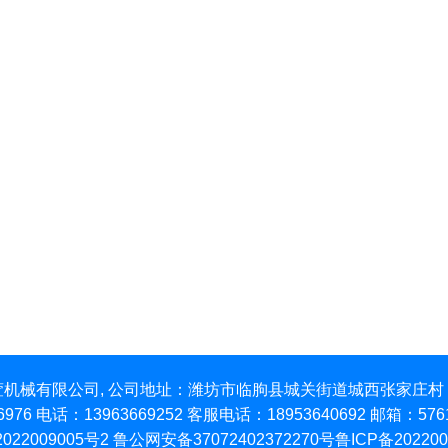
潍坊佳萱机械有限公司, 公司地址：潍坊市临朐县城关街道城西张家庄村，All R
86976 电话：13963669252 客服电话：18953640692 邮箱：5
022009005号2
鲁公网安备37072402372270号
鲁ICP备202200