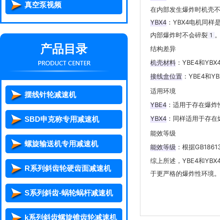
真空泵视频
在内部发生爆炸时机壳不
YBX4
‌：YBX4电机
内部爆炸时不会碎裂‌
1
产品目录
结构差异
机壳材料
‌：YBE4和Y
接线盒位置
‌：YBE4
适用环境
摆线针轮减速机
YBE4
‌：适用于存在爆
YBX4
‌：同样适用于存
SBD申克称专用减速机
能效等级
螺旋输送机专用减速机
能效等级
‌：根据GB186
综上所述，YBE4和Y
R系列斜齿轮硬齿面减速机
于更严格的爆炸性环境
S系列斜齿-蜗轮蜗杆减速机
k系列斜齿螺旋锥齿轮减速机